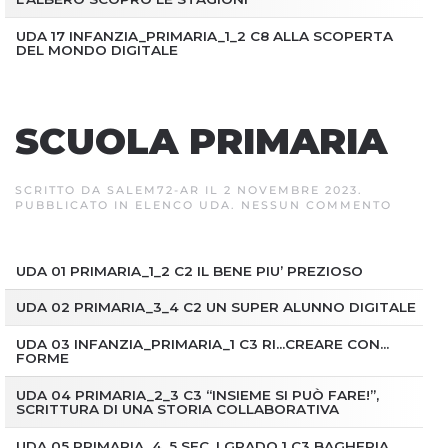
UDA 17 INFANZIA_PRIMARIA_1_2 C8 ALLA SCOPERTA
DEL MONDO DIGITALE
SCUOLA PRIMARIA
SCRITTO DA
SALEM72-AR
IL
2 NOVEMBRE 2023
.
SU
PUBBLICATO IN
ELENCO UDA
.
NESSUN COMMENTO
SCUOL
PRIMAR
UDA 01 PRIMARIA_1_2 C2 IL BENE PIU’ PREZIOSO
UDA 02 PRIMARIA_3_4 C2 UN SUPER ALUNNO DIGITALE
UDA 03 INFANZIA_PRIMARIA_1 C3 RI…CREARE CON…
FORME
UDA 04 PRIMARIA_2_3 C3 “INSIEME SI PUÒ FARE!”,
SCRITTURA DI UNA STORIA COLLABORATIVA
UDA 05 PRIMARIA_4_5 SEC. I GRADO 1 C3 BAGHERIA