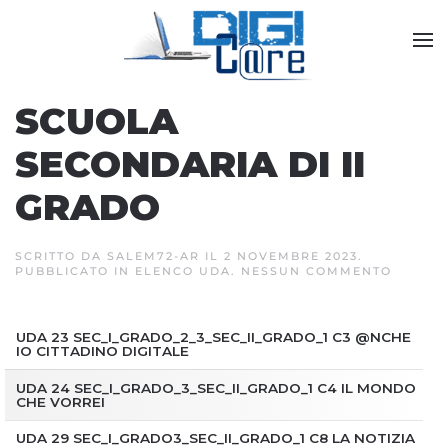
Skip to main content
SCUOLA
SECONDARIA DI II
GRADO
SCRITTO DA
SALEM72-AR
IL
2 NOVEMBRE 2023
.
SU
PUBBLICATO IN
ELENCO UDA
.
NESSUN COMMENTO
SCUOL
SECON
DI
II
UDA 23 SEC_I_GRADO_2_3_SEC_II_GRADO_1 C3 @NCHE
GRADO
IO CITTADINO DIGITALE
UDA 24 SEC_I_GRADO_3_SEC_II_GRADO_1 C4 IL MONDO
CHE VORREI
UDA 29 SEC_I_GRADO3_SEC_II_GRADO_1 C8 LA NOTIZIA