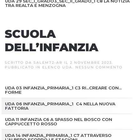
UDA 29 SEC_I_GRADO3_SEC_II_GRADO_1 C8 LA NOTIZIA
TRA REALTA E MENZOGNA
SCUOLA
DELL’INFANZIA
SCRITTO DA
SALEM72-AR
IL
2 NOVEMBRE 2023
.
SU
PUBBLICATO IN
ELENCO UDA
.
NESSUN COMMENTO
SCUOL
DELL’I
UDA 03 INFANZIA_PRIMARIA_1 C3 RI…CREARE CON…
FORME
UDA 06 INFANZIA_PRIMARIA_1 C4 NELLA NUOVA
FATTORIA
UDA 11 INFANZIA C6 A SPASSO NEL BOSCO CON
CAPPUCCETTO ROSSO
UDA 14 INFANZIA_PRIMARIA_1 C7 ATTRAVERSO
L’ALBERO SCOPRO LE STAGIONI