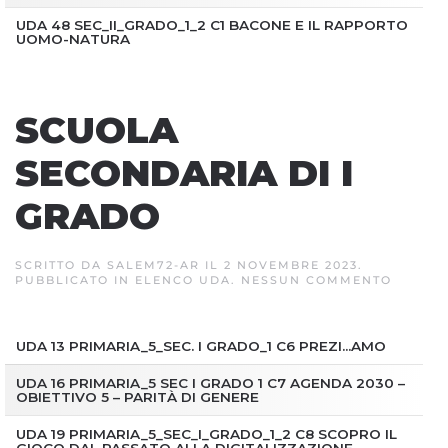
UDA 48 SEC_II_GRADO_1_2 C1 BACONE E IL RAPPORTO
UOMO-NATURA
SCUOLA
SECONDARIA DI I
GRADO
SCRITTO DA
SALEM72-AR
IL
2 NOVEMBRE 2023
.
SU
PUBBLICATO IN
ELENCO UDA
.
NESSUN COMMENTO
SCUOL
SECON
DI
I
UDA 13 PRIMARIA_5_SEC. I GRADO_1 C6 PREZI…AMO
GRADO
UDA 16 PRIMARIA_5 SEC I GRADO 1 C7 AGENDA 2030 –
OBIETTIVO 5 – PARITÀ DI GENERE
UDA 19 PRIMARIA_5_SEC_I_GRADO_1_2 C8 SCOPRO IL
GIOCO DAL PASSATO ALLA DIGITALIZZAZIONE