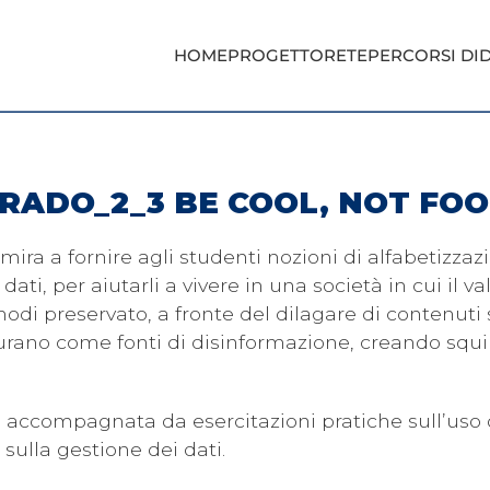
HOME
PROGETTO
RETE
PERCORSI DID
GRADO_2_3 BE COOL, NOT FOO
ira a fornire agli studenti nozioni di alfabetizzazi
ati, per aiutarli a vivere in una società in cui il va
 modi preservato, a fronte del dilagare di contenut
gurano come fonti di disinformazione, creando squili
 accompagnata da esercitazioni pratiche sull’uso 
 sulla gestione dei dati.