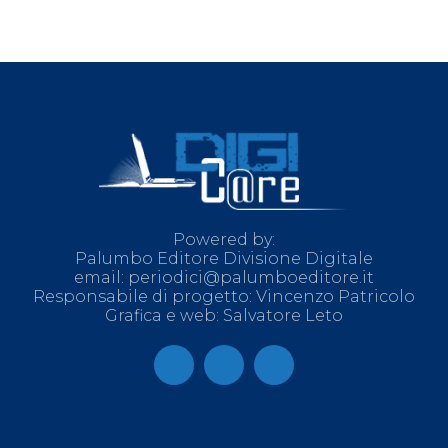
Powered by:
Palumbo Editore Divisione Digitale
email: periodici@palumboeditore.it
Responsabile di progetto: Vincenzo Patricolo
Grafica e web: Salvatore Leto