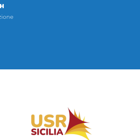
CH
zione