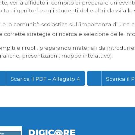
te, verrà affidato il compito di preparare un event
volta ai genitori e agli studenti delle altri classi allo
ti e la comunità scolastica sull’importanza di una 
le corrette strategie di ricerca e selezione delle in
compiti e i ruoli, preparando materiali da introdurr
ografiche, presentazioni, mappe interattive).
Scarica il PDF – Allegato 4
Scarica il 
DIGIC@RE