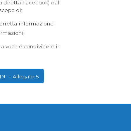
o diretta Facebook) dal
 scopo di:
corretta informazione;
formazioni;
e a voce e condividere in
PDF – Allegato 5