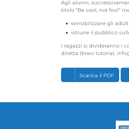
Agli alunni, successivamen
titolo “Be cool, not fool” ri
sensibilizzare gli adul
istruire il pubblico sul
I ragazzi si divideranno i 
diretta (brevi tutorial, inf
Scarica il PDF