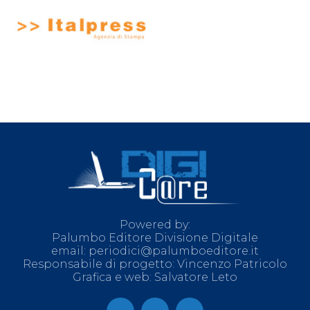
Powered by:
Palumbo Editore Divisione Digitale
email: periodici@palumboeditore.it
Responsabile di progetto: Vincenzo Patricolo
Grafica e web: Salvatore Leto